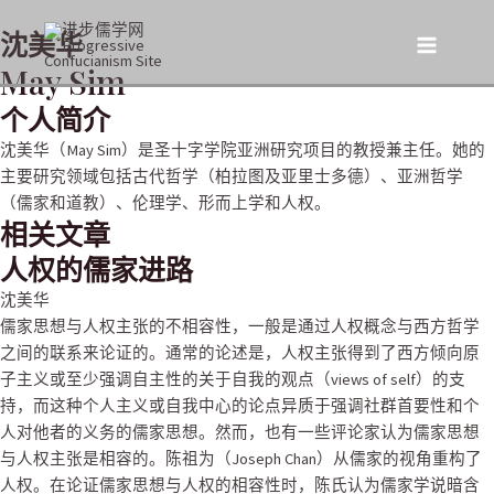
跳
沈美华
至
Main
内
May Sim
容
Menu
个人简介
沈美华（May Sim）是圣十字学院亚洲研究项目的教授兼主任。她的
主要研究领域包括古代哲学（柏拉图及亚里士多德）、亚洲哲学
（儒家和道教）、伦理学、形而上学和人权。
相关文章
人权的儒家进路
沈美华
儒家思想与人权主张的不相容性，一般是通过人权概念与西方哲学
之间的联系来论证的。通常的论述是，人权主张得到了西方倾向原
子主义或至少强调自主性的关于自我的观点（views of self）的支
持，而这种个人主义或自我中心的论点异质于强调社群首要性和个
人对他者的义务的儒家思想。
然而，也有一些评论家认为儒家思想
与人权主张是相容的。陈祖为（Joseph Chan）从儒家的视角重构了
人权。
在论证儒家思想与人权的相容性时，陈氏认为儒家学说暗含