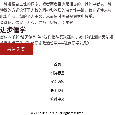
一种道德自主性的概念，或者两者至少是相容的。
其他学者以一种
特殊的方式论证了人权的精神和物质的决定性基础，该方式使人权
脱离启蒙运
动
的个人主
义，从而使其更易被儒家所接受。
关键词：
儒家
，
人权
，
义务
，
家庭
，
麦尔登
进步儒学
想深入了解“进步儒学”吗? 我们推荐感兴趣的朋友们前往翻阅安靖如
教授出版著作
《当代儒家政治哲学——进步儒学发凡》
。
前往购买
首页
浏览标签
探索内容
关于我们
繁體中文
©2022 Jinburuxue. All right reserved.