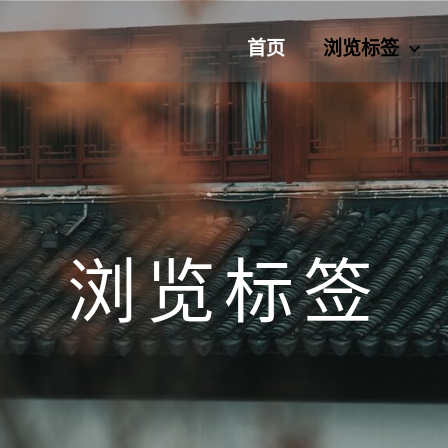
首页
浏览标签
浏览标签