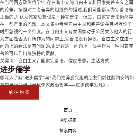
在当代西方政治哲学中,存在着中立的自由主义和国家完善主义之间
的论争。按照对二者差异的粗线条的描述,我们可能都认为完善论是
正确的,并认为儒家思想也是一种完善论。但是，国家完善论仍然存
在一些严重的问题。本文集中考察自由主义和完善论在其相互论争
时所忽视的一个维度。在自由主义有关国家对于公民关涉他人的行
为方面是否该有所作为的问题上,完善论没有异议。自由主义在这一
问题上的看法是有问题的,正是在这一问题上，儒学作为一种国家完
善论可以作出最独特的贡献。
关键词：
自由主义
，
国家完善论
，
儒家思想
，
生活方式
进步儒学
想深入了解“进步儒学”吗? 我们推荐感兴趣的朋友们前往翻阅安靖如
教授出版著作
《当代儒家政治哲学——进步儒学发凡》
。
前往购买
首页
浏览标签
探索内容