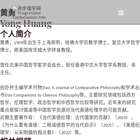
跳
黄勇
至
Main
内
Yong Huang
容
Menu
个人简介
黄勇，1959年出生于上海崇明，哈佛大学宗教学博士，复旦大学哲学
博士，原美国库茨城大学终身教授。
曾任北美中国哲学家学会会长，现任香港中文大学哲学系教授、系
主任。
创办并主编学术刊物Dao: A Journal of Comparative Philosophy和学术丛
书Dao Companions to Chinese Philosophy等。主要研究领域包括西方
哲学、伦理哲学、政治哲学和中西哲学比较等研究。近年来的研究
重点是探讨儒道等中国哲学资源对当代美德伦理学的可能贡献。
近期主要著作有：《当代美德伦理：古代儒家的贡献》（2019），
《为什么要有道德：二程道德哲学的当代启示》（2021），《美德伦
理学：从宋明儒的观点看》（2022）等。