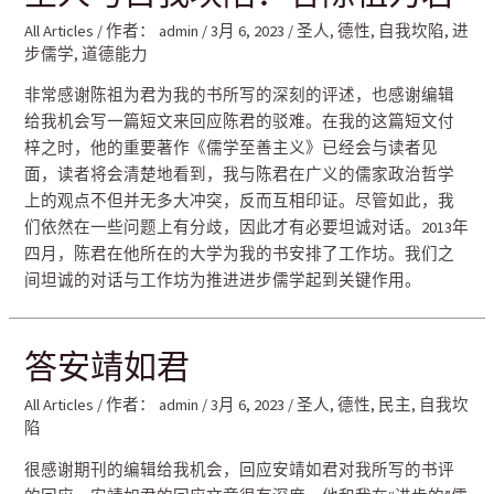
All Articles
/ 作者：
admin
/
3月 6, 2023
/
圣人
,
德性
,
自我坎陷
,
进
步儒学
,
道德能力
非常感谢陈祖为君为我的书所写的深刻的评述，也感谢编辑
给我机会写一篇短文来回应陈君的驳难。在我的这篇短文付
梓之时，他的重要著作《儒学至善主义》已经会与读者见
面，读者将会清楚地看到，我与陈君在广义的儒家政治哲学
上的观点不但并无多大冲突，反而互相印证。尽管如此，我
们依然在一些问题上有分歧，因此才有必要坦诚对话。2013年
四月，陈君在他所在的大学为我的书安排了工作坊。我们之
间坦诚的对话与工作坊为推进进步儒学起到关键作用。
答安靖如君
All Articles
/ 作者：
admin
/
3月 6, 2023
/
圣人
,
德性
,
民主
,
自我坎
陷
很感谢期刊的编辑给我机会，回应安靖如君对我所写的书评