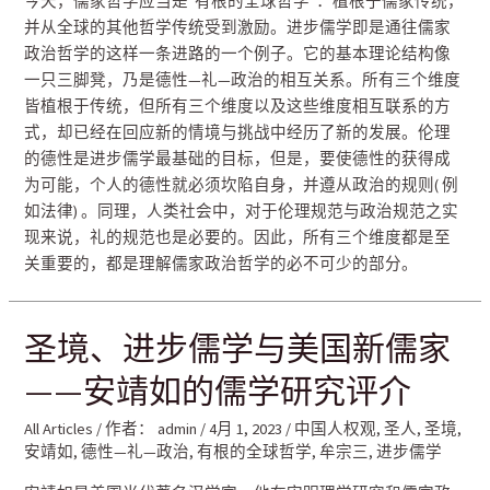
今天，儒家哲学应当是“有根的全球哲学”：植根于儒家传统，
并从全球的其他哲学传统受到激励。进步儒学即是通往儒家
政治哲学的这样一条进路的一个例子。它的基本理论结构像
一只三脚凳，乃是德性—礼—政治的相互关系。所有三个维度
皆植根于传统，但所有三个维度以及这些维度相互联系的方
式，却已经在回应新的情境与挑战中经历了新的发展。伦理
的德性是进步儒学最基础的目标，但是，要使德性的获得成
为可能，个人的德性就必须坎陷自身，并遵从政治的规则( 例
如法律) 。同理，人类社会中，对于伦理规范与政治规范之实
现来说，礼的规范也是必要的。因此，所有三个维度都是至
关重要的，都是理解儒家政治哲学的必不可少的部分。
圣境、进步儒学与美国新儒家
——安靖如的儒学研究评介
All Articles
/ 作者：
admin
/
4月 1, 2023
/
中国人权观
,
圣人
,
圣境
,
安靖如
,
德性—礼—政治
,
有根的全球哲学
,
牟宗三
,
进步儒学