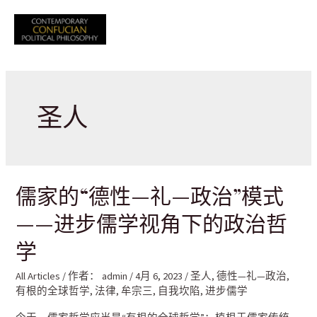
跳
至
Mai
内
容
Men
圣人
儒家的“德性—礼—政治”模式
——进步儒学视角下的政治哲
学
All Articles
/ 作者：
admin
/
4月 6, 2023
/
圣人
,
德性—礼—政治
,
有根的全球哲学
,
法律
,
牟宗三
,
自我坎陷
,
进步儒学