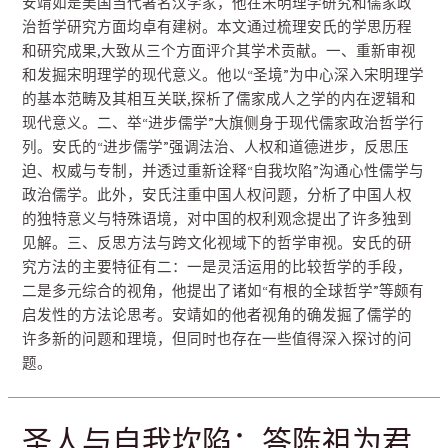
安靖如是美国当代著名汉学家，他在宋明理学研究和儒家政
治哲学研究方面均卓有建树。本文通过梳理安氏的学思历程
和研究成果,大致从三个方面评介其学术贡献。一、重新审视
和发掘宋明理学的现代意义。他以“圣境”为中心深入宋明理学
的基本范畴及其相互关联,探析了儒家成人之学的内在逻辑和
现代意义。二、举“进步儒学”大旗侧身于现代儒家政治哲学行
列。安氏的“进步儒学”强调法治、人权和道德进步，反思压
迫、权威与专制，并透过重新诠释“自我坎陷”沟通心性儒学与
政治儒学。此外，安氏注重中国人权问题，分析了中国人权
的独特意义与特殊语境，对中国的权利观念提出了许多独到
见解。三、反思方法与跨文化视域下的哲学审视。安氏的研
究方法的主要特征有二：一是灵活运用的比较哲学的手段，
二是多元综合的视角，他提出了诸如“有根的全球哲学”等颇有
启发性的方法论思考。安靖如的他者视角的确发掘了儒学的
许多新的问题和理境，但同时也存在一些值得深入探讨的问
题。
圣人与自我坎陷：答陈祖为君