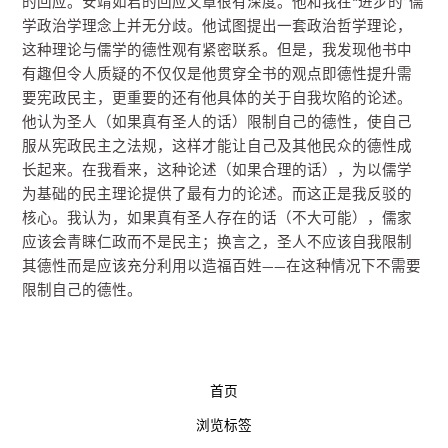
的回应。安靖如君的回应文章很有深度。他和我在“进步的”儒
学政治学理念上并无分歧。他试图提出一套政治哲学理论，
这种理论与儒学的德性观有紧密联系。但是，我发现他书中
有趣但令人质疑的不仅仅是他贯穿全书的观点即德性提升需
要宪政民主，更重要的还有他具体的关于自我坎陷的论述。
他认为圣人（如果真有圣人的话）限制自己的德性，使自己
服从宪政民主之法规，这样才能让自己及其他民众的德性成
长起来。在我看来，这种论述（如果合理的话），为以儒学
为基础的民主理论提供了最有力的论述。而这正是我反驳的
核心。我认为，如果真有圣人存在的话（不大可能），儒家
应该会青睐仁政而不是民主；换言之，圣人不应该自我限制
其德性而是应该充分利用以造福百姓——在这种情况下不需要
限制自己的德性。
首页
浏览标签