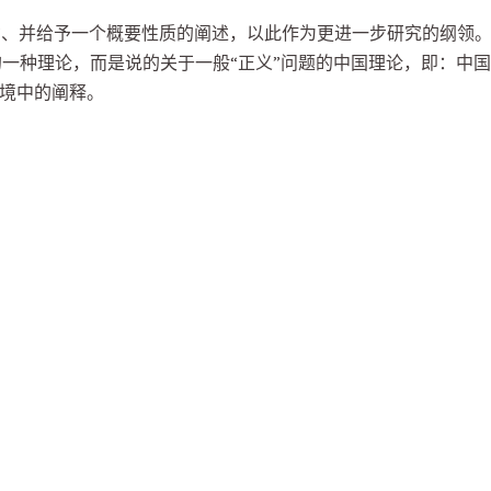
并给予一个概要性质的阐述，以此作为更进一步研究的纲领。所谓“中国正义
正义”的一种理论，而是说的关于一般“正义”问题的中国理论，即：
语境中的阐释。