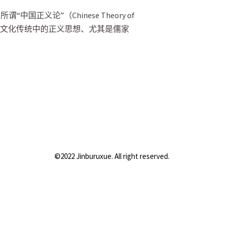
论”（Chinese Theory of
中国文化传统中的正义思想、尤其是儒家
©2022 Jinburuxue. All right reserved.