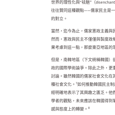
世界的理性化與“袪魅”（disenchan
往往贊同這種觀點——儒家民主是
的對立。
當然，迄今為止，儒家憲政主義與
然而，憲政與民主不僅僅與製度政權相關，也
果考慮到這一點，那麼東亞地區的
但是，南韓地區（下文統稱韓國）
政的國際學術論爭。除此之外，更
討論。雖然韓國的儒家社會文化在
7
種社會文化。
如何推動韓國民主制
經明確地表示了其興趣之匱乏。他
學者的觀點，未來應該在韓國得到
8
感與態度上的轉變。