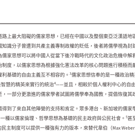
道路上最大阻礙的儒家思想，已經在中國以及整個東亞泛漢語地
國知識分子曾遭到共產主義專制政權的貶低，後者將儒學視為封
為儒家思想可以將中國人從當下後冷戰時代的文化政治危機中解
治制度，以儒家思想為根據強化憲法改革的核心問題進行積極而
3
權利基礎的自由主義互不相容的。
儒家思想信奉的是一種政治精英主義
4
、最智慧的精英來實行的統治
——並且，相較於個人權利中心的自
至，一部分更激進的儒家學者試圖將儒學奉為國教，提倡恢復其
還得到了來自其他陣營的支持和肯定。眾多港台、新加坡的儒家
5
索一種以儒家倫理、哲學思想為基礎的民主政府與公民社會。
甚
民主制度可以提供一種強有力的版本，來替代韋伯（Max Web