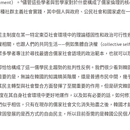
6
tment）。
儘管這些學者與哲學家對於什麼構成了儒家倫理的核
一種社群主義社會實踐，其中個人與政府、公民社會和國家處在
民主制度在某一特定東亞社會環境中的理論穩固性和政治可行性
跟人們的共同生活——例如集體自決權（collective self-de
眾多學者專注於尋找最適合儒家社會語境的政治範本，也就可以
卻恰恰構成了這一儒學民主趨勢的批判性反例。我們很少看到韓
重要的是，無論在韓國的知識精英階層，還是普通市民中間，幾
其民主轉型與社會整合方面發揮了至關重要的作用，但是研究韓
度在其自身社會環境中更好地運作，以及如有必要的話，如何修
們似乎相信，只有在現存的儒家社會文化消失殆盡之後，韓國才
鞏固發展的是西方式的自由民主，所以目前亟需的是韓國公民個