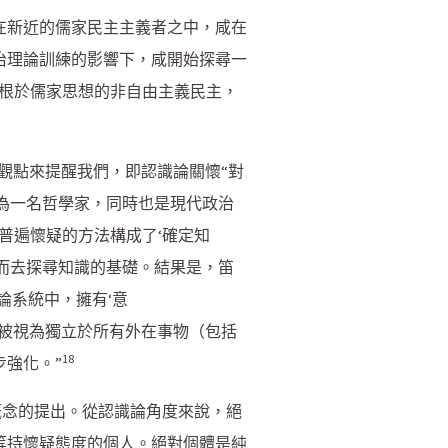
在新近的儒家民主主義者之中，咸在
治理論訓練的影響下，咸開始探尋一
植根於儒家思想的非自由主義民主，
）的觀點來提醒我們，即認識論關懷“對
為一名哲學家，同時也是現代政治
普遍懷疑的方法構成了‘確定知
力，從而去探尋知識的基礎。結果是，笛
論系統中，擁有‘意
主體被視為獨立於所有外在事物（包括
18
強化。”
概念的提出。從認識論角度來說，絕
等持懷疑態度的個人。絕對個體是純