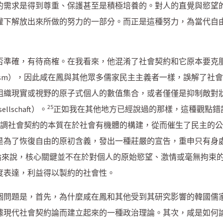
的需求是得到尊重、保護甚至是積極培養的。對人的直覺與慾望
權下解放出來所做的努力的一部分。而正是這種努力，為當代自
準確，有待商榷。在我看來，他混淆了社會契約和它原本要克服的對
atomism），因此咸在鳳與其他眾多儒家民主主義者一樣，誤解了
組織現實或視野的原子式個人的數值集合，或者僅僅是抑制敵對
25
lschaft）。
正如我在其他地方已經說過的那樣，這種觀點錯誤
，強調社會契約的本質在於社會有機體的構建，從而催生了民主的
是為了恢復自由的原初含義，發出一種莊嚴的宣告，重申只有身
論來說，核心關鍵並不在於對個人的原始慾望、激情或毫無拘束
度表達，利益得以製約的社會性。
個問題是，首先，為什麼咸在鳳和其他受到其研究影響的韓國儒
據現代社會契約論而建立起來的一種政治理論。其次，咸是如何