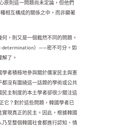
心原則這一問題尚未定論，但他們
一種相互構成的關係之中，而非顯著
幾何，則又是一個截然不同的問題。
termination）——密不可分。如
理解了。
國學者積極地參與關於儒家民主與憲
乎都沒有圍繞這一話題的學術或公共
國民主制度的本土學者卻很少關注這
正它？對於這些問題，韓國學者已
能實現真正的民主。因此，根據韓國
人乃至整個韓國社會都進行認知、情