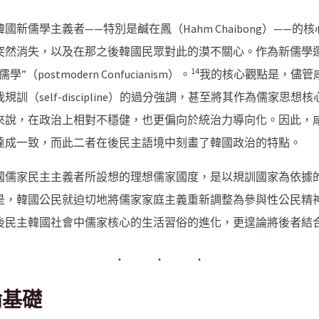
新儒學主義者——特別是鹹在鳳（Hahm Chaibong）——的
突然消失，以及在那之後韓國民眾對此的漠不關心。作為新儒學
14
ostmodern Confucianism）。
我的核心觀點是，儘管
訓（self-discipline）的過分強調，甚至將其作為儒家思
來說，在政治上相對不穩健，也更偏向於統治力導向化。因此，
達成一致，而此二者在後民主語境中刻畫了韓國政治的特點。
國儒家民主主義者所設想的理想儒家國度，是以規訓國家為依據
是，韓國公民就迫切地將儒家家庭主義重新調整為參與性公民精
後民主韓國社會中儒家核心的生活習俗的進化，更遑論將後者結
論基礎