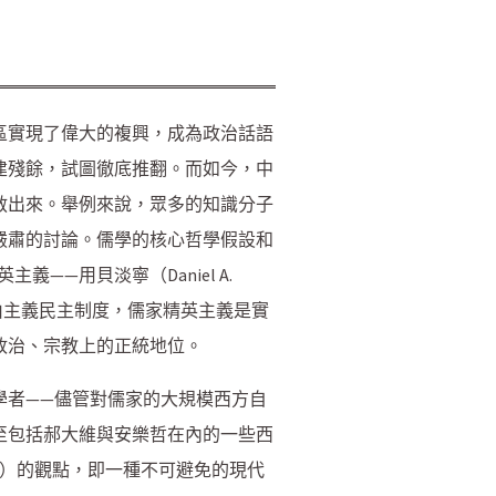
區實現了偉大的複興，成為政治話語
建殘餘，試圖徹底推翻。而如今，中
救出來。舉例來說，眾多的知識分子
嚴肅的討論。儒學的核心哲學假設和
——用貝淡寧（Daniel A.
由主義民主制度，儒家精英主義是實
政治、宗教上的正統地位。
學者——儘管對儒家的大規模西方自
至包括郝大維與安樂哲在內的一些西
er）的觀點，即一種不可避免的現代