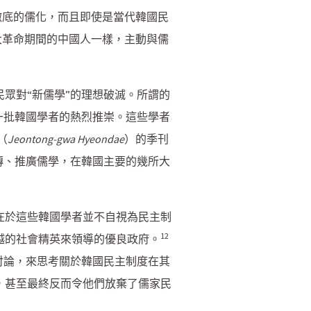
徹底的儒化，而且即使是當代韓國民
大革命期間的中國人一樣，主動與儒
眾對“新儒學”的理想破滅。所謂的
到一批韓國學者的熱烈推崇。這些學者
（
Jeontong-gwa Hyeondae
）的季刊
宣傳、推廣儒學，在韓國主要的幾所大
在於這些韓國學者並不自視為民主制
12
越的社會精英來領導的優良政府。
討論，來思考關於韓國民主制度在其
，甚至最終反而令他們放棄了儒家民