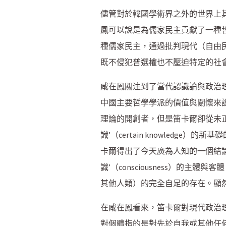
儘管對於韓國學術界之外的世界上
鳳可以說是為儒家民主貢獻了一種
種儒家民主，通過批判現代（自由
既不侵犯普選權也不壓迫特定的社會
咸在鳳關注到了當代認識論與政治理論
中國主要哲學學派的價值與關懷來
理論的開創者，但是笛卡爾卻從未
識’（certain knowled
卡爾得出了今天廣為人知的一個結論，
識’（consciousness）
其他人類）的完全自足的存在。顯
在咸在鳳看來，笛卡爾對現代政治理論的貢獻
對個體指的是對先於自我或其他任