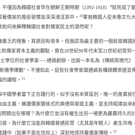
9
僅因為韓國社會早在朝鮮王朝時期（1392-1910）
就完成了
10
留著儒家的風俗習慣並深深浸淫其中。
畢竟韓國人從未像文化
該如何來解釋韓國社會對儒家民主的漠然呢？
趣匱乏的現象，其原因有很多，但我認為最主要的一個就是韓國民
主和儒家資本主義的觀點，曾在20世紀90年代末至21世紀初受
博士學位的社會學家——通過創辦、出版一本名為《傳統與現代》
了一場“新儒學運動”。不僅如此，這些社會學家還通過各種媒體渠道
11
義的課程。
與中國學者當下正在踐行的，似乎沒有本質區別。唯一的差異就
自由主義，擁護儒家關係式的美德與家庭主義，並支持組建由卓
”的問題出在哪裡？為什麼它並沒有催生出另一場更為嚴肅持久的
的是，為什麼它沒能與韓國普通民眾（尤其是年輕人）產生共鳴
13
實踐中（如果不是在信仰上）深刻地保持著儒家傳統。