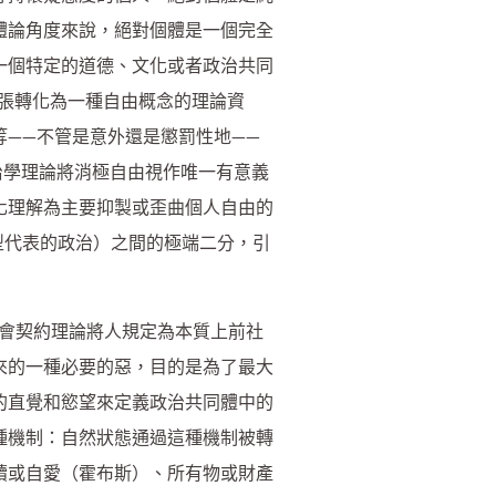
體論角度來說，絕對個體是一個完全
一個特定的道德、文化或者政治共同
張轉化為一種自由概念的理論資
——不管是意外還是懲罰性地——
治學理論將消極自由視作唯一有意義
化理解為主要抑製或歪曲個人自由的
典型代表的政治）之間的極端二分，引
社會契約理論將人規定為本質上前社
來的一種必要的惡，目的是為了最大
的直覺和慾望來定義政治共同體中的
種機制：自然狀態通過這種機制被轉
續或自愛（霍布斯）、所有物或財產