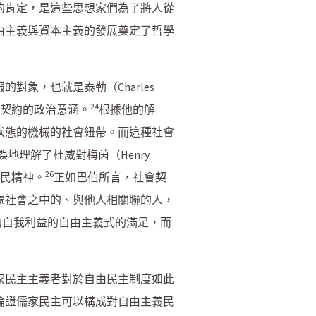
的肯定，是這些思想家們為了將人從
由主義與資本主義的發展奠定了哲學
象，也就是泰勒（Charles
24
社會契約的政治意涵。
根據他的解
狀態的機械的社會紐帶。而這種社會
地理解了杜威對梅茵（Henry
26
公民精神。
正如巴伯所言，社會契
處社會之中的、與他人相關聯的人，
的自我利益的自由主義式的滿足，而
家民主主義者對於自由民主制度如此
論證儒家民主可以構成對自由主義民