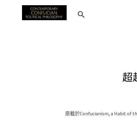
跳
至
搜
主
尋
要
內
容
超
原載於Confucianism, a Habit of the H