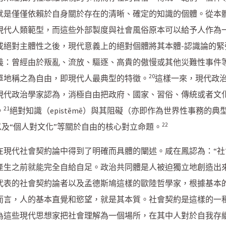
就是僅僅依賴於自身關於存在的清晰、確定的知識的個體。從本
現代人類範型，而這些外部製度與社會風俗原本可以給予人作為
或絕對主體性之後，現代意義上的絕對個體將其本體-認識論的緊
義：曾經由於叛亂、流放、驅逐、高貴的傲慢或其他災難性事件等
20
單地稱之為自由，即現代人最典型的特徵。
這樣一來，現代政
現代政治學家認為，消極自由把政府、國家、習俗、傳統或者文
21
。
絕對知識（epistēmē）與其阻礙（亦即作為世界性事務的
22
以及“個人對文化”等關於自由的核心對立命題。
在現代社會契約論中得到了明確而具體的闡述。咸在鳳認為：“
產生之前就能完全自給自足。政治共同體是人被迫獨立地創造出
代表的社會契約論者以及孟德斯鳩這樣的歐陸哲學家，根據基本
而言，人的基本直覺和慾望，就是其本質。社會契約是這樣的一
為這些現代思想家把社會理解為一個場所，在其中人對於自我存