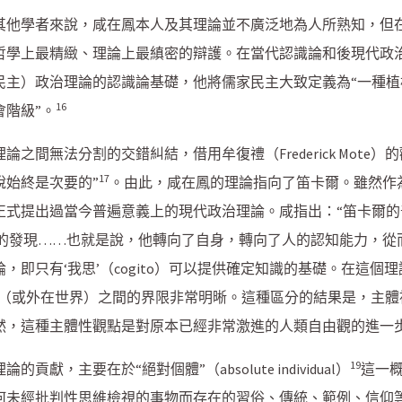
其他學者來說，咸在鳳本人及其理論並不廣泛地為人所熟知，但
哲學上最精緻、理論上最縝密的辯護。在當代認識論和後現代政
民主）政治理論的認識論基礎，他將儒家民主大致定義為“一種
16
階級”。
之間無法分割的交錯糾結，借用牟復禮（Frederick Mote
17
說始終是次要的”
。由此，咸在鳳的理論指向了笛卡爾。雖然作
正式提出過當今普遍意義上的現代政治理論。咸指出：“笛卡爾的
ge）的新基礎的發現……也就是說，他轉向了自身，轉向了人的認知能
即只有‘我思’（cogito）可以提供確定知識的基礎。在這個理
的主體與客體（或外在世界）之間的界限非常明晰。這種區分的結果是，
然，這種主體性觀點是對原本已經非常激進的人類自由觀的進一步
19
，主要在於“絕對個體”（absolute individual）
這一
何未經批判性思維檢視的事物而存在的習俗、傳統、範例、信仰