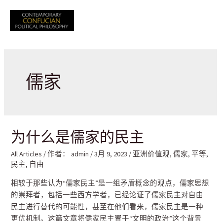
跳
至
Mai
内
容
Men
儒家
为什么是儒家的民主
All Articles
/ 作者：
admin
/
3月 9, 2023
/
亚洲价值观
,
儒家
,
平等
,
民主
,
自由
相较于那些认为“儒家民主”是一组矛盾概念的观点，儒家思想
的崇拜者，包括一些西方学者，已经论证了儒家民主对自由
民主进行替代的可能性，甚至在他们看来，儒家民主是一种
更优机制。这篇文章将儒家民主置于“文明的政治”这个背景