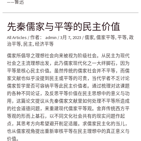
——鲁迅
先秦儒家与平等的民主价值
All Articles
/ 作者：
admin
/
3月 7, 2023
/
儒家
,
儒家平等
,
平等
,
政
治平等
,
民主
,
经济平等
儒家所倡导之理想社会向来被视为阶级社会。从民主为现代
社会之主流理想出发，此乃儒家现代化之一大绊脚石，因为
平等是核心民主价值。虽然传统的儒家社会并不平等，而儒
家文献也似乎没提到民主或平等的可贵，当代学者不乏讨论
儒家哲学是否可容纳平等此民主价值者。通过梳理对这课题
的各种不同论证，及反思平等价值在民主思想中的意义与功
用，这篇论文提议从先秦儒家文献里如何处理不平等所造成
的社会道德问题，来重建现代儒家平等观。舍弃传统西方平
等观的形而上基石，以不同文化社会共有的现实问题作起
点，其思考方向希望避开削足适履。求儒家民主化的当儿，
也从儒家视角提出重新审核平等在民主理想中的真正意义与
价值。