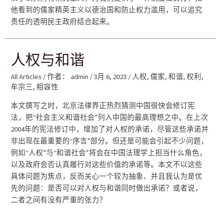
他看到的儒家精英主义以德治国和防止权力滥用，可以追究
责任的透明民主政府结合起来。
人权与和谐
All Articles
/ 作者：
admin
/
3月 6, 2023
/
人权
,
儒家
,
和谐
,
权利
,
牟宗三
,
相容性
本文撰写之时，北京法律界正热烈猜测中国很快会修订宪
法，把“社会主义和谐社会”列入中国的最高理想之中。在上次
2004年的宪法修订中，增加了对人权的承诺，尽管这些承诺并
非出现在最重要的“序言”部分。但还是可能会引起不少问题，
例如“人权”与“和谐社会”将会在中国法理学上担当什么角色，
以及政府会否认真履行对这些价值的承诺等。本文不以这些
具体问题为焦点，反而关心一个较为抽象、并且我认为是优
先的问题：是否可以对人权与和谐同时做出承诺？或者说，
二者之间有没有严重的张力？