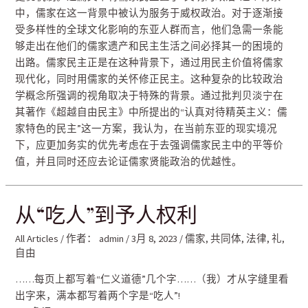
中，儒家在这一背景中被认为服务于威权政治。对于逐渐接
受多样性的全球文化影响的东亚人群而言，他们急需一条能
够走出在他们的儒家遗产和民主生活之间必择其一的困境的
出路。儒家民主正是在这种背景下，通过用民主价值将儒家
现代化，同时用儒家的关怀修正民主。这种复杂的比较政治
学概念所强调的视角取决于特殊的背景。通过批判贝淡宁在
其著作《超越自由民主》中所提出的“认真对待精英主义：儒
家特色的民主”这一方案，我认为，在当前东亚的现实境况
下，应更加务实的优先考虑在于去强调儒家民主中的平等价
值，并且同时还应去论证儒家贤能政治的优越性。
从“吃人”到予人权利
All Articles
/ 作者：
admin
/
3月 8, 2023
/
儒家
,
共同体
,
法律
,
礼
,
自由
……每页上都写着“仁义道德”几个字……（我）才从字缝里看
出字来，满本都写着两个字是“吃人”!