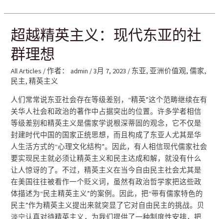
超越精英主义：现代东亚的社
群理想
All Articles
/ 作者：
admin
/
3月 7, 2023
/
东亚
,
亚洲价值观
,
儒家
,
民主
,
精英主义
人们常常说东亚社会存在等级差别，“精英”这个范畴继续在有
关华人社会和政治的著作中占据突出的位置。许多学者相信
等级差别和精英主义是儒家学说根深蒂固的观念，它不仅是
封建时代中国的国家正统思想，而且构成了东亚人尤其是华
人生活方式的“心理文化结构”。因此，有人相信现代儒家社会
要实现民主就必须让精英主义和民主达成和解，就没有什么
让人惊讶的了。不过，精英主义在当今自由民主社会尤其是
在美国往往被看作一个贬义词，虽然有政治哲学家把这些政
体描述为“民主精英主义”的案例。因此，把“带有儒家特色的
民主”作为精英主义提出来就突显了它对自由民主的挑战。贝
淡宁认真对待精英主义，为我们提供了一种制度性安排，把