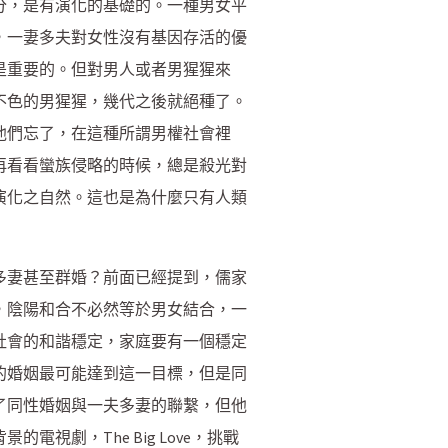
分，是有演化的基礎的。一種男女平
，一妻多夫對女性沒有基因存活的優
是重要的。但對男人或者男猩猩來
不色的男猩猩，幾代之後就絕種了。
他們忘了，在這種所謂男權社會裡
再看看蠻族侵略的時候，總是殺光對
演化之自然。這也是為什麼只有人類
多妻甚至群婚？前面已經提到，儒家
，陰陽和合不必然等於男女結合，一
社會的和諧穩定，家庭要有一個穩定
的婚姻最可能達到這一目標，但是同
了同性婚姻與一夫多妻的聯繫，但他
劇，The Big Love，挑戰