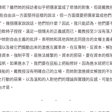
情呢？雖然她的採訪者似乎把儒家當成了悲情的對象，但是戴教
一些自由派一方面堅持這樣的說法，但一方面還要把儒家當成他
了，幾個儒家說說話，他們怕什麼？因此，我只能認為，他們要
的軟柿子捏捏，滿足一個懦夫的正義感而已。戴教授至少沒有落
中她對自由主義的批評，表明她和其他與她志同道合的女權主義
國以及被它們煽動出來的激進左翼革命，在反專制、反資本、解
除資本，強制平等，是無法維繫的。資本的邪惡，要在資本的框
孤帆，如果進水了，我們要在這船上把船修好。因為進水就把它
鑿船的。戴教授沒有明確自己的立場，而她對激進婦女解放的不
之行動的惡果，以及溫和的人對他們的理論與實踐的反感，可能
內才是。