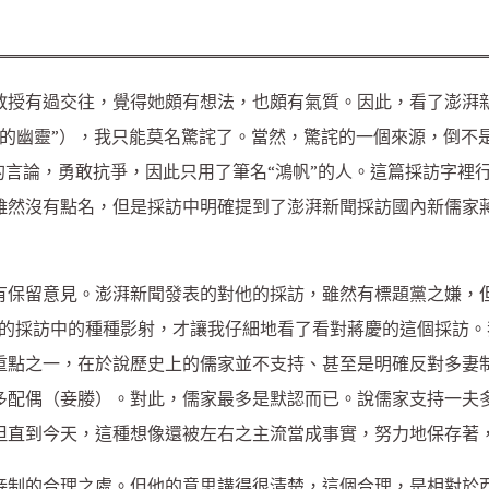
教授有過交往，覺得她頗有想法，也頗有氣質。因此，看了澎湃
’的幽靈”），我只能莫名驚詫了。當然，驚詫的一個來源，倒不
的言論，勇敢抗爭，因此只用了筆名“鴻帆”的人。這篇採訪字裡
雖然沒有點名，但是採訪中明確提到了澎湃新聞採訪國內新儒家
有保留意見。澎湃新聞發表的對他的採訪，雖然有標題黨之嫌，
授的採訪中的種種影射，才讓我仔細地看了看對蔣慶的這個採訪
重點之一，在於說歷史上的儒家並不支持、甚至是明確反對多妻
多配偶（妾媵）。對此，儒家最多是默認而已。說儒家支持一夫
但直到今天，這種想像還被左右之主流當成事實，努力地保存著
妾制的合理之處。但他的意思講得很清楚，這個合理，是相對於