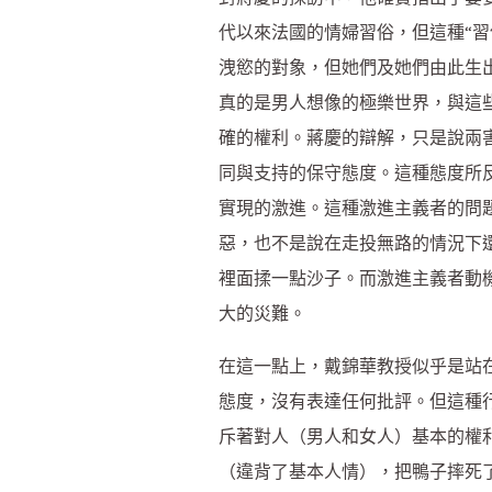
代以來法國的情婦習俗，但這種“
洩慾的對象，但她們及她們由此生
真的是男人想像的極樂世界，與這
確的權利。蔣慶的辯解，只是說兩害相
同與支持的保守態度。這種態度所
實現的激進。這種激進主義者的問
惡，也不是說在走投無路的情況下
裡面揉一點沙子。而激進主義者動
大的災難。
在這一點上，戴錦華教授似乎是站
態度，沒有表達任何批評。但這種
斥著對人（男人和女人）基本的權
（違背了基本人情），把鴨子摔死