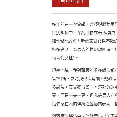
下載PDF版本
多年前在一次會議上曾經與戴錦華
性別想像中，深刻地存在著‘多妻制
和“憤怒”於國內新儒家對女性不敬
持多妻制，為男人的性幻想叫魂。
頓現代女性”。
坦率地講，我對蔣慶的很多說法都
旨”相符，當時我也沒有讀。戴教
多說法，其實我很贊同。這部分的
妻，而是一夫一妻，但允許男人有
括儒家在內的傳統之誣陷的表現。
對蔣慶的採訪中，他確實指出了妻