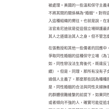
被處理。美國的一些溫和保守主義者提
不將其間的關係稱為“婚姻”。對
入這種組織的嚮往。也就是說，在
法官肯尼迪就是從這個立場辯護最
其人之道還治其人之身。但不管怎
在張教授和其他一些儒者的回應中
爭取同性婚姻的這種保守立場（為
如，同性戀沒法生育後代，既違反
續）。但是，同理，那所有沒有子
過個人主義了，那麼那些因為種種
是，同性婚姻的合法與同性夫婦撫
的群體很難維繫的前提下，如果同
或者傾向不強的人，確實可能從追