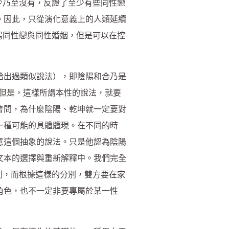
少乃至沒有，反證了至少有些同性戀
。因此，只從演化意義上的人類延續
揚同性戀與同性婚姻，但是可以在控
給出過類似說法），即陰陽和合乃是
。但是，這樣所謂本性的說法，就要
會問，為什麼陰陽、乾坤就一定要對
一種可能的具體體現。在不同的時
意這個抽象的說法。只是他認為陰陽
文本的選擇與重新解釋中。我們完全
別，而根據這樣的分別，雙方要在家
角色，也不一定非要專屬於某一性