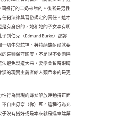
中國盛行的二奶來說的。後者是男性
有任何法律與習俗規定的責任。這才
還是有身份的，她和她的子女享有明
克（Edmund Burke）都認
爛一切牛鬼蛇神、英特納雄耐爾就要
說的這種保守態度，不是說不要消除
無法避免製造大惡，要學會暫時眼睛
冷漠的現實主義者給人類帶來的是更
力性行為實現的婦女解放運動持正面
）不自由毋寧（你）死。這種行為充
架子沒有搭好或是本來就是違章建築