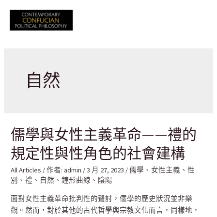
跳
至
Mai
主
要
Men
內
容
自然
儒學與女性主義革命——禮的
規定性與性角色的社會建構
All Articles
/ 作者:
admin
/
3 月 27, 2023
/
儒學
、
女性主義
、
性
別
、
禮
、
自然
、
鐘形曲線
、
陰陽
面對女性主義革命批判性的聲討，儒學的歷史狀況並非樂
觀。然而，對於其他的古代哲學與宗教文化而言，同樣地，