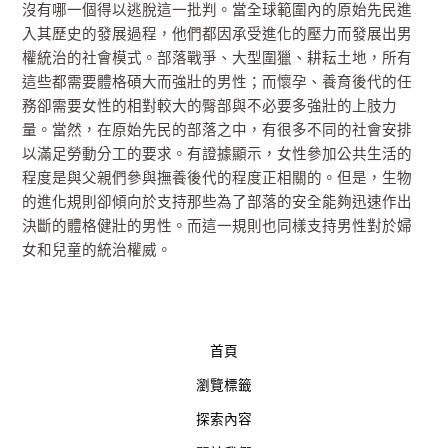
沒有哪一個得以逃脫這一批判。當全球範圍內的原始先民進
入其歷史的發展過程，他們都因承受進化的壓力而發展出男
權統治的社會模式。部落戰爭、大型圍獵、耕耘土地，所有
這些都需要體格碩大而強壯的男性；而懷孕、養育後代的任
務卻需要女性的相對較大的臀部與不必要多強壯的上肢力
量。當然，在原始先民的部落之中，有很多不同的社會安排
以滿足勞動分工的要求。有證據顯示，女性參加公共生活的
程度是與父親們參與撫養後代的程度正相關的。但是，生物
的進化規則卻傾向於支持那些為了部落的安全能夠迅速作出
決斷的體格健壯的男性。而這一規則也同樣支持男性對於婦
女和兒童的統治權威。
首頁
瀏覽標籤
探索內容