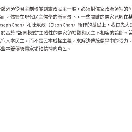
治體必須從君主制轉變到憲政民主一般，必須對儒家政治領袖的
然而，儘管在現代民主儒學的新背景下，一些關鍵的儒家見解在
eph Chan）和陳永政（Elton Chan）新作的基礎上，我
於基於 “認同模式”主體性的儒家領袖觀與民主不相容的論斷。
擁抱人本民主，而不是民本威權主義，來解決傳統儒學中的張力
那些本著傳統儒家領袖精神的角色。