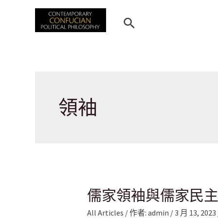
跳
至
搜
主
尋
要
內
容
領袖
儒家領袖與儒家民
All Articles
/ 作者:
admin
/
3 月 13, 2023