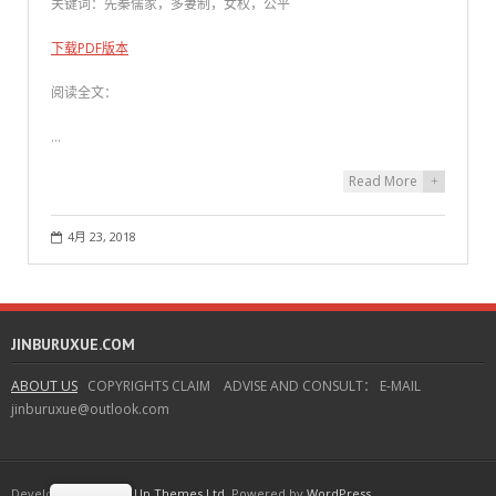
关键词：先秦儒家，多妻制，女权，公平
下载PDF版本
阅读全文：
…
Read More
+
4月 23, 2018
JINBURUXUE.COM
ABOUT US
COPYRIGHTS CLAIM ADVISE AND CONSULT： E-MAIL
jinburuxue@outlook.com
Developed by
Think Up Themes Ltd
. Powered by
WordPress
.