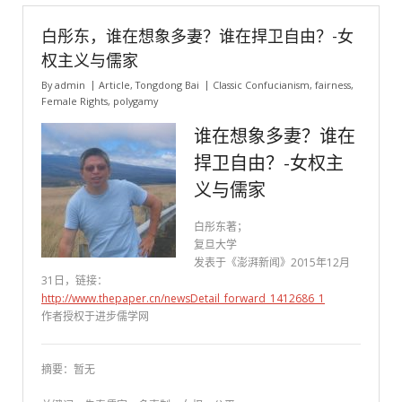
白彤东，谁在想象多妻？谁在捍卫自由？-女
权主义与儒家
By
admin
Article
,
Tongdong Bai
Classic Confucianism
,
fairness
,
Female Rights
,
polygamy
谁在想象多妻？谁在
捍卫自由？-女权主
义与儒家
白彤东著；
复旦大学
发表于《澎湃新闻》2015年12月
31日，链接：
http://www.thepaper.cn/newsDetail_forward_1412686_1
作者授权于进步儒学网
摘要：暂无