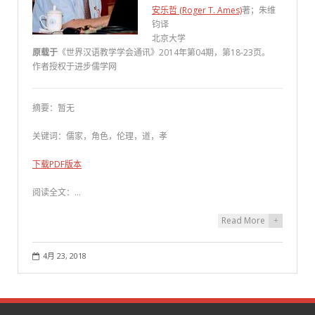
安乐哲 (Roger T. Ames)
著；朱维
钧译
北京大学
原载于
《世界汉语教学学会通讯》2014年第04期，第18-23页。
作者授权于进步儒学网
摘要：暂无
关键词：儒家，角色，伦理，道，孝
下载PDF版本
阅读全文：…
Read More
+
4月 23, 2018