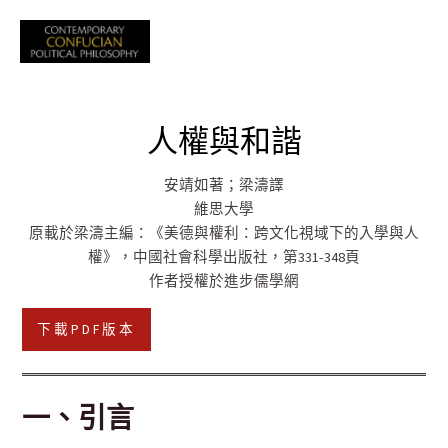
跳
至
Mai
主
要
Men
內
人權與和諧
容
安靖如
著；梁濤譯
維思大學
原載於梁濤主編：《美德與權利：跨文化視域下的入學與人
權》，中國社會科學出版社，第331-348頁
作者授權於進步儒學網
下載PDF版本
一、引言