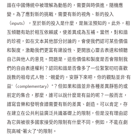
諧在中國傳統中被理解為動態的，需要與時俱進，隨機應
變。為了應對新的挑戰，需要有新的視角、新的投入
（inputs），至於新的投入是什麼，是無法預知的。此外，相
互傾聽有助於相互依賴感，使差異成為互補。當然，對和諧
的珍視，如在文本其他部分討論的，會使我們認可某些價值
和製度，激勵我們更富有建設性、更開放心靈去表達和傾聽
自己與他人的意見。問題是，這些價值和製度是否會限制我
們的自由表達權利？認同和諧是否像多了一位絮絮叨叨喜歡
說教的祖母式人物：“親愛的，安靜下來吧，你的觀點並非‘有
益’（complementary）”？但如果和諧並非各種差異靜態的或
前定的集合，那麼，誰可以說什麼是有益的呢？一般而言，
譜寫音樂和發明食譜需要有新的差異、創造。可以肯定，存
在建立在公共利益廣泛共識基礎上的限制，但是沒有理由認
為它與被很多國家接受的限制有什麼不同，例如，不能在劇
院高喊“著火了”的限制。