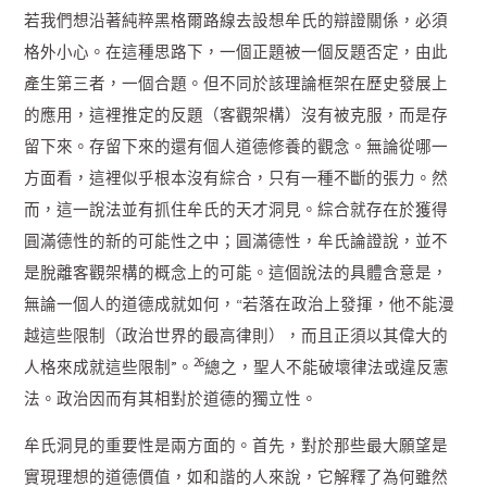
若我們想沿著純粹黑格爾路線去設想牟氏的辯證關係，必須
格外小心。在這種思路下，一個正題被一個反題否定，由此
產生第三者，一個合題。但不同於該理論框架在歷史發展上
的應用，這裡推定的反題（客觀架構）沒有被克服，而是存
留下來。存留下來的還有個人道德修養的觀念。無論從哪一
方面看，這裡似乎根本沒有綜合，只有一種不斷的張力。然
而，這一說法並有抓住牟氏的天才洞見。綜合就存在於獲得
圓滿德性的新的可能性之中；圓滿德性，牟氏論證說，並不
是脫離客觀架構的概念上的可能。這個說法的具體含意是，
無論一個人的道德成就如何，“若落在政治上發揮，他不能漫
越這些限制（政治世界的最高律則），而且正須以其偉大的
26
人格來成就這些限制”。
總之，聖人不能破壞律法或違反憲
法。政治因而有其相對於道德的獨立性。
牟氏洞見的重要性是兩方面的。首先，對於那些最大願望是
實現理想的道德價值，如和諧的人來說，它解釋了為何雖然