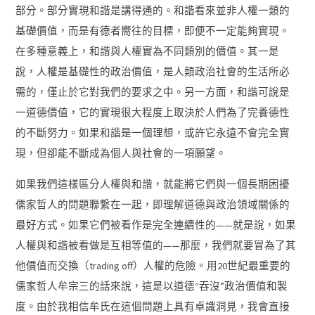
部分。部分實現和諧是講得通的。和諧看來並非人權一類的
基礎價值，而是有德者嚮往的目標，即便不一定能夠實現。
在多種意義上，和諧與人權實為不同類別的價值。其一是
說，人權是基礎性的政治價值，是人類政治社會的生活所必
需的，僅止於它對我們的要求之中。另一方面，和諧可說是
一道德價值，它的實現很大程度上取決於人們為了完養德性
的不斷努力。如果和諧是一個理想，或許它永遠不會完全實
現，但卻能不斷成為個人與社會的一項願望。
如果我們這樣區分人權與和諧，就能將它們與一個長期困擾
儒家哲人的問題聯繫在一起，即理解道德與政治領域關係的
最好方式。如果它們被看作是完全連續性的——就是說，如果
人權與和諧被看做是互相等值的——那麼，我們就要冒為了其
他價值而交換（trading off）人權的危險。用20世紀最重要的
儒家哲人牟宗三的話來說，這是以道德“吞沒”政治價值和製
度。由於我相信牟氏在這個問題上具有卓識洞見，我會直接