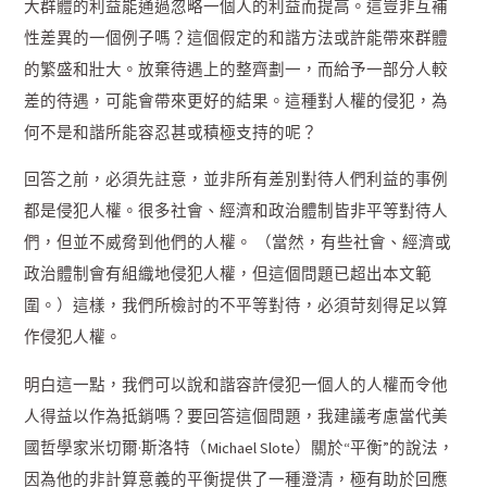
大群體的利益能通過忽略一個人的利益而提高。這豈非互補
性差異的一個例子嗎？這個假定的和諧方法或許能帶來群體
的繁盛和壯大。放棄待遇上的整齊劃一，而給予一部分人較
差的待遇，可能會帶來更好的結果。這種對人權的侵犯，為
何不是和諧所能容忍甚或積極支持的呢？
回答之前，必須先註意，並非所有差別對待人們利益的事例
都是侵犯人權。很多社會、經濟和政治體制皆非平等對待人
們，但並不威脅到他們的人權。 （當然，有些社會、經濟或
政治體制會有組織地侵犯人權，但這個問題已超出本文範
圍。）這樣，我們所檢討的不平等對待，必須苛刻得足以算
作侵犯人權。
明白這一點，我們可以說和諧容許侵犯一個人的人權而令他
人得益以作為抵銷嗎？要回答這個問題，我建議考慮當代美
國哲學家米切爾·斯洛特（Michael Slote）關於“平衡”的說法，
因為他的非計算意義的平衡提供了一種澄清，極有助於回應