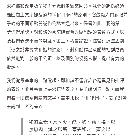
求補償和改革嗎？我將分幾個步驟來回答。我們的起點必須
是回顧上文所提及過的“和而不同”的原則，它鼓勵人們對眼前
爭端的不同觀點開誠佈公地表達出來。儘管如此，我的第二
步仍得承認，對和諧的承諾確實會改變觀點的表達方式，以
及我們表達不滿的製度。第三，我會論證，儘管有這些差別
（較之於非尋求和諧的進路），對和諧作出承諾的社群成員
依然能對一般的不公正，以及個別的侵犯人權，提出有力的
批評。
我們從最基本的一點說起，即和諧不僅容許各種異見和批評
的表達，並且事實上要求這些表達。為了說明這一點，讓我
們看一段儒家典籍的文字，當中比較了“和”與“同”。晏子對齊
王說到二者的差異：
和如羹焉，水、火、酰、醢、鹽、梅，以
烹魚肉，燀之以薪，宰夫和之，齊之以