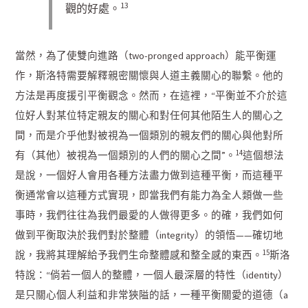
13
觀的好處。
當然，為了使雙向進路（two-pronged approach）能平衡運
作，斯洛特需要解釋親密關懷與人道主義關心的聯繫。他的
方法是再度援引平衡觀念。然而，在這裡，“平衡並不介於這
位好人對某位特定親友的關心和對任何其他陌生人的關心之
間，而是介乎他對被視為一個類別的親友們的關心與他對所
14
有（其他）被視為一個類別的人們的關心之間”。
這個想法
是說，一個好人會用各種方法盡力做到這種平衡，而這種平
衡通常會以這種方式實現，即當我們有能力為全人類做一些
事時，我們往往為我們最愛的人做得更多。的確，我們如何
做到平衡取決於我們對於整體（integrity）的領悟——確切地
15
說，我將其理解給予我們生命整體感和整全感的東西。
斯洛
特說：“倘若一個人的整體，一個人最深層的特性（identity）
是只關心個人利益和非常狹隘的話，一種平衡關愛的道德（a