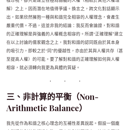
樣珍視，卻只是建立在極為弱義的人權（相較於其他人權理
解）之上，因而潛在地值得爭議。換言之，跨文化對話顯示
出，如果欣然擁抱一種與和諧完全相容的人權理念，會產生
嚴重代價。不過，這並非我的結論：我反而會論證，對和諧
的正確理解是與強義的人權概念相容的。所謂“正確理解”建立
在以上討論的儒家觀念之上，我對和諧的認同既由於其本身
的吸引力，即較之於“同”的優越性，亦由於其與人權共存（甚
至提高人權）的可能。要了解對和諧的正確理解如何與人權
相容，就必須轉向我更為具體的質疑。
三、非計算的平衡（Non-
Arithmetic Balance）
我先從作為和諧之核心理念的互補性差異說起。假設一個龐