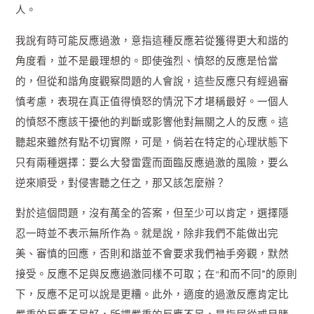
人。
我說有時可能反應過激，意指這種反應若從獲得更大和諧的
角度看，並不是最理想的。即使強烈、憤怒的反應是恰當
的，但從和諧角度觀察問題的人會說，這些反應只有經過審
慎考慮，表現在真正值得憤怒的情況下才堪稱最好。一個人
的憤怒不應該干擾他的判斷或影響他對無關之人的反應。這
聽起來雖然有點不切實際，可是，倘若在特定的心理狀態下
只有兩種選擇：要么大發雷霆而面臨反應過激的風險，要么
逆來順受，對侵害聽之任之，那又該怎麼辦？
對於這個問題，沒有萬全的答案，但至少可以肯定，選擇隱
忍一時並不表示無所作為。就是說，除非我們不能做出完
美、審慎的回應，否則和諧並不會要求我們袖手旁觀，默然
接受。反應不足與反應過激同樣不可取；在“和而不同”的原則
下，反應不足可以說是更糟。此外，適度的過激反應肯定比