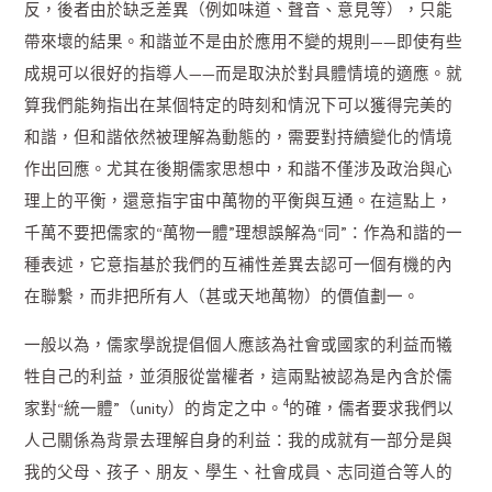
反，後者由於缺乏差異（例如味道、聲音、意見等），只能
帶來壞的結果。和諧並不是由於應用不變的規則——即使有些
成規可以很好的指導人——而是取決於對具體情境的適應。就
算我們能夠指出在某個特定的時刻和情況下可以獲得完美的
和諧，但和諧依然被理解為動態的，需要對持續變化的情境
作出回應。尤其在後期儒家思想中，和諧不僅涉及政治與心
理上的平衡，還意指宇宙中萬物的平衡與互通。在這點上，
千萬不要把儒家的“萬物一體”理想誤解為“同”：作為和諧的一
種表述，它意指基於我們的互補性差異去認可一個有機的內
在聯繫，而非把所有人（甚或天地萬物）的價值劃一。
一般以為，儒家學說提倡個人應該為社會或國家的利益而犧
牲自己的利益，並須服從當權者，這兩點被認為是內含於儒
4
家對“統一體”（unity）的肯定之中。
的確，儒者要求我們以
人己關係為背景去理解自身的利益：我的成就有一部分是與
我的父母、孩子、朋友、學生、社會成員、志同道合等人的