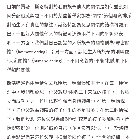
目前的質疑。斯洛特對於我們施予他人的關懷是如何並應如
何分配很感興趣。不同於某些哲學家認為“關懷”這個概念排斥
對陌生人有責任的想法，斯洛特認為反思關懷的結構將顯示
出，一個好人關懷他人的特徵可通過兩種不同的平衡來表
明。一方面，我們對自己認識的人所施予的關懷稱為“親密關
懷”（intimate caring）；另一方面，對陌生人所施予的則叫做
“人道關懷”（humane caring）。不同意義的“平衡”相應於不同
種類的關懷。
斯洛特通過兩種情況去說明第一種關懷和平衡。在每一種情
況中，我們都設想一位父親與“兩名二十來歲的孩子，一位獨
立而成功，另一位則依賴性強而身體殘疾”。在第一種情況
下，這位父親為殘障的孩子付出的不是很多；在第二個情況
下，我們設想“這位父親應該對情況較差的孩子多加照料，而
10
情況較好的一位則能照顧自己（並且沒有怨恨）”。
斯洛特
的重點是倘若這位父親同樣關愛兩位孩子，“他會始終如一地