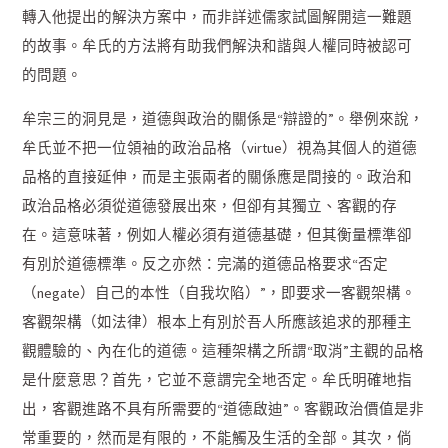
轉入他提出的解決方案中，而非詳述儒家試圖解開這一難題
的故事。牟氏的方法將有助我們解決和諧與人權同時被認可
的問題。
牟宗三的洞見是，道德與政治的關係是“辯證的”。舉例來說，
牟氏並不把一位領袖的政治品格（virtue）視為其個人的道德
品格的直接延伸，而是主張兩者的關係應是間接的。政治和
政治品格必須從道德發展出來，但卻有其獨立、客觀的存
在。這意味著，例如人權必須有道德基礎，但其衡量標準卻
有別於道德標準。反之亦然：完滿的道德品格要求“否定
（negate）自己的本性（自我坎陷）”，即要求一客觀架構。
客觀架構（如法律）根本上有別於吾人所應該追求的那種主
觀體驗的、內在化的道德。這種架構之所謂“取消”主觀的品格
是什麼意思？首先，它並不意謂完全地否定。牟氏明確地指
出，客觀進路不具有所需要的“道德啟迪”。客觀政治價值是非
常重要的，然而是有限的，不能觸及生活的全部。其次，倘