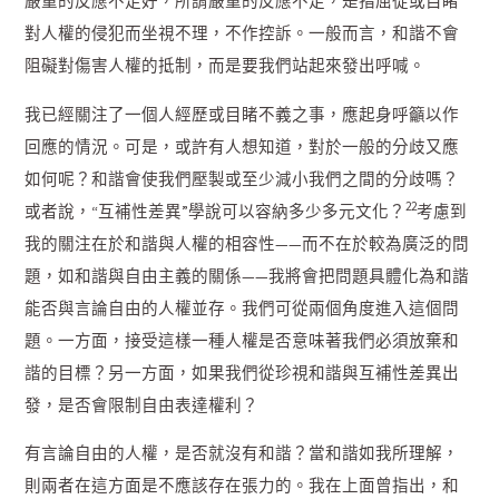
嚴重的反應不足好，所謂嚴重的反應不足，是指屈從或目睹
對人權的侵犯而坐視不理，不作控訴。一般而言，和諧不會
阻礙對傷害人權的抵制，而是要我們站起來發出呼喊。
我已經關注了一個人經歷或目睹不義之事，應起身呼籲以作
回應的情況。可是，或許有人想知道，對於一般的分歧又應
如何呢？和諧會使我們壓製或至少減小我們之間的分歧嗎？
22
或者說，“互補性差異”學說可以容納多少多元文化？
考慮到
我的關注在於和諧與人權的相容性——而不在於較為廣泛的問
題，如和諧與自由主義的關係——我將會把問題具體化為和諧
能否與言論自由的人權並存。我們可從兩個角度進入這個問
題。一方面，接受這樣一種人權是否意味著我們必須放棄和
諧的目標？另一方面，如果我們從珍視和諧與互補性差異出
發，是否會限制自由表達權利？
有言論自由的人權，是否就沒有和諧？當和諧如我所理解，
則兩者在這方面是不應該存在張力的。我在上面曾指出，和