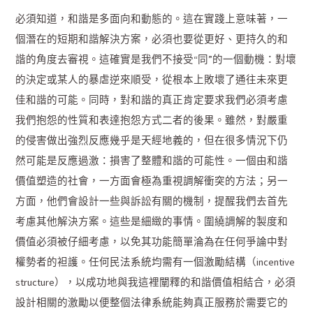
必須知道，和諧是多面向和動態的。這在實踐上意味著，一
個潛在的短期和諧解決方案，必須也要從更好、更持久的和
諧的角度去審視。這確實是我們不接受“同”的一個動機：對壞
的決定或某人的暴虐逆來順受，從根本上敗壞了通往未來更
佳和諧的可能。同時，對和諧的真正肯定要求我們必須考慮
我們抱怨的性質和表達抱怨方式二者的後果。雖然，對嚴重
的侵害做出強烈反應幾乎是天經地義的，但在很多情況下仍
然可能是反應過激：損害了整體和諧的可能性。一個由和諧
價值塑造的社會，一方面會極為重視調解衝突的方法；另一
方面，他們會設計一些與訴訟有關的機制，提醒我們去首先
考慮其他解決方案。這些是細緻的事情。圍繞調解的製度和
價值必須被仔細考慮，以免其功能簡單淪為在任何爭論中對
權勢者的袒護。任何民法系統均需有一個激勵結構（incentive
structure），以成功地與我這裡闡釋的和諧價值相結合，必須
設計相關的激勵以便整個法律系統能夠真正服務於需要它的