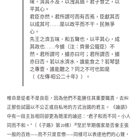
味，濟其不及，以洩其過。君子食之，以
平其心。
君臣亦然。君所謂可而有否焉，臣獻其否
以成其可……是以政平而不干，民無爭
心。
先王之濟五味、和五聲也，以平其心，成
其政也……今據（注：齊景公寵臣）不
然。君所謂可，據亦曰可；君所謂否，據
亦曰否。若以水濟水，誰能食之？若琴瑟
之專壹，誰能聽之？同之不可也如是
（《左傳·昭公二十年》）。
唯命是從者不是良臣，因為他們不能勝任其重要職責，去糾
正那些試圖以不公正或自私地的方式治國的君主。 《論語》
中有一段主旨相同卻更為簡潔的論述：“君子和而不同。小人
20
同而不和。”（《子路》第23條）
至於早期儒家是否會主張
一般的百姓——而不只是官僚——同樣可以表達他們的心聲，