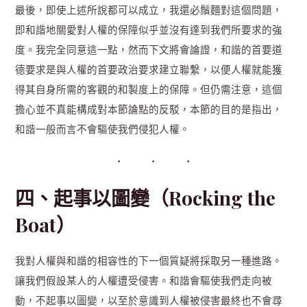
最後，即使上述所說都可以成立，我還必鬚麵對這個問題，
即和諧地關愛對人權的保障似乎並沒有達到我們所要求的強
度。我完全同意這一點，然而下文將會論證，和諧的首要道
德要求是與人權的首要政治要求建立聯繫，以便人權就能獲
得其自身所需的客觀的和製度上的保障。但仍需注意，這個
擔心並不真能構成對本節論點的反駁，本節的目的是指出，
和諧一般而言不會驅使我們侵犯人權。
四、起事以圖變（Rocking the
Boat）
我對人權與和諧的相容性的下一個質疑將採取另一種進路。
讓我們假設某人的人權遭受侵害。和諧會驅使我們走向被
動，不起事以圖變，以至於意識到人權被侵害最終也不會尋