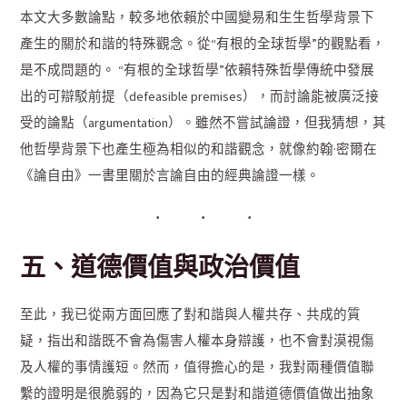
本文大多數論點，較多地依賴於中國變易和生生哲學背景下
產生的關於和諧的特殊觀念。從“有根的全球哲學”的觀點看，
是不成問題的。 “有根的全球哲學”依賴特殊哲學傳統中發展
出的可辯駁前提（defeasible premises），而討論能被廣泛接
受的論點（argumentation）。雖然不嘗試論證，但我猜想，其
他哲學背景下也產生極為相似的和諧觀念，就像約翰·密爾在
《論自由》一書里關於言論自由的經典論證一樣。
五、道德價值與政治價值
至此，我已從兩方面回應了對和諧與人權共存、共成的質
疑，指出和諧既不會為傷害人權本身辯護，也不會對漠視傷
及人權的事情護短。然而，值得擔心的是，我對兩種價值聯
繫的證明是很脆弱的，因為它只是對和諧道德價值做出抽象