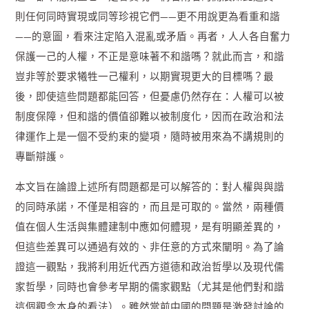
則任何同時實現或同等珍視它們——更不用說更為看重和諧
——的意圖，看來注定陷入混亂或矛盾。再者，人人各自奮力
保護一己的人權，不正是意味著不和諧嗎？就此而言，和諧
豈非等於要求犧牲一己權利，以期實現更大的目標嗎？最
後，即使這些問題都能回答，但憂慮仍然存在：人權可以被
制度保障，但和諧的價值卻難以被制度化，因而在政治和法
律運作上是一個不受約束的變項，隨時被用來為不講規則的
專斷辯護。
本文旨在論證上述所有問題都是可以解答的：對人權與與諧
的同時承諾，不僅是相容的，而且是可取的。當然，兩種價
值在個人生活與集體建制中應如何體現，是有明顯差異的，
但這些差異可以通過有效的、非任意的方式來闡明。為了論
證這一觀點，我將利用近代西方道德和政治哲學以及現代儒
家哲學，同時也會參考早期的儒家觀點（尤其是他們對和諧
這個觀念本身的看法）。雖然當前中國的問題是激發討論的