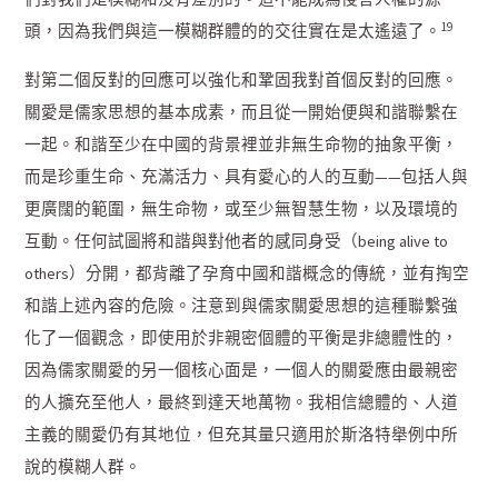
19
頭，因為我們與這一模糊群體的的交往實在是太遙遠了。
對第二個反對的回應可以強化和鞏固我對首個反對的回應。
關愛是儒家思想的基本成素，而且從一開始便與和諧聯繫在
一起。和諧至少在中國的背景裡並非無生命物的抽象平衡，
而是珍重生命、充滿活力、具有愛心的人的互動——包括人與
更廣闊的範圍，無生命物，或至少無智慧生物，以及環境的
互動。任何試圖將和諧與對他者的感同身受（being alive to
others）分開，都背離了孕育中國和諧概念的傳統，並有掏空
和諧上述內容的危險。注意到與儒家關愛思想的這種聯繫強
化了一個觀念，即使用於非親密個體的平衡是非總體性的，
因為儒家關愛的另一個核心面是，一個人的關愛應由最親密
的人擴充至他人，最終到達天地萬物。我相信總體的、人道
主義的關愛仍有其地位，但充其量只適用於斯洛特舉例中所
說的模糊人群。