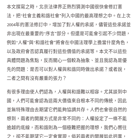
本文撰寫之時，北京法律界正熱烈猜測中國很快會修訂憲
法，把“社會主義和諧社會”列入中國的最高理想之中。在上次
2004年的憲法修訂中，增加了對人權的承諾，儘管這些承諾並
非出現在最重要的“序言”部分。但還是可能會引起不少問題，
例如“人權”與“和諧社會”將會在中國法理學上擔當什麼角色，
以及政府會否認真履行對這些價值的承諾等。本文不以這些
具體問題為焦點，反而關心一個較為抽象、並且我認為是優
先的問題：是否可以對人權與和諧同時做出承諾？或者說，
二者之間有沒有嚴重的張力？
有很多理由使人們認為，人權與和諧難以相容。尤其談到中
國，人們可能會認為這兩大價值來自根本不同的傳統，因此
並無特殊理由去期望它們能夠協調共存。人們也會很自然的
想到，兩者的開展方式是非常不同的：人權設定了一條不能
逾越的底線，而和諧則為一個極難把握的理想，我們心嚮往
之，卻不能期望它一定會實現。倘若兩者的開展如此迥異，