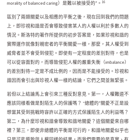
16
morality of balanced caring）是難以被接受的”。
區別了兩類關愛以及相應的平衡之後，現在回到我們的問題
上，即珍視和諧是否會導致侵害某人的人權以利於多數人的
情況。斯洛特的著作所提供的初步答案是，如果珍視和諧的
實際運作就像對親密者的平衡關愛一樣，那麼，其人權受到
威脅者並不會受到侵犯。即使有一定程度的差別對待，也是
可以從容面對的，而導致侵犯人權的嚴重失衡（imbalance）
的差別對待一定是不成比例的，因而是不能接受的。珍視和
諧因而會引出與珍視人權一樣的結論，它們之間並無緊張。
若但以上結論馬上會引來三種反對意見。第一，人權難道不
應該同樣看做是對陌生人的保護嗎？ “總體的”關愛不正是設
想當其受到挑戰時容許以正確的方式保護陌生人的利益嗎？
第二，為什麼珍視和諧會導致和諧地關愛？這個關愛來自哪
裡？第三，即使非總體的平衡是可行的，和諧地關愛似乎也
只是可能導致與人權同樣的結果，而我們需要的是真實、有