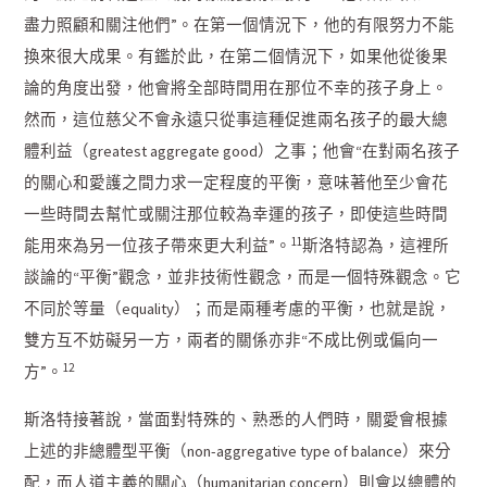
盡力照顧和關注他們”。在第一個情況下，他的有限努力不能
換來很大成果。有鑑於此，在第二個情況下，如果他從後果
論的角度出發，他會將全部時間用在那位不幸的孩子身上。
然而，這位慈父不會永遠只從事這種促進兩名孩子的最大總
體利益（greatest aggregate good）之事；他會“在對兩名孩子
的關心和愛護之間力求一定程度的平衡，意味著他至少會花
一些時間去幫忙或關注那位較為幸運的孩子，即使這些時間
11
能用來為另一位孩子帶來更大利益”。
斯洛特認為，這裡所
談論的“平衡”觀念，並非技術性觀念，而是一個特殊觀念。它
不同於等量（equality）；而是兩種考慮的平衡，也就是說，
雙方互不妨礙另一方，兩者的關係亦非“不成比例或偏向一
12
方”。
斯洛特接著說，當面對特殊的、熟悉的人們時，關愛會根據
上述的非總體型平衡（non-aggregative type of balance）來分
配，而人道主義的關心（humanitarian concern）則會以總體的