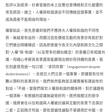
批評以及經濟、社會發展的本土反應也是傳統和文化變遷的
常見原因。總之，人權與和諧源自不同傳統這個事實，並不
成為兩者不能相容的理由。
儘管如此，首先意識到我們不應誇大人權與和諧的不同性
質，無疑是有益的。而關注這些價值互動的背景亦有助於對
它們做出明確陳述，因為即使當今各文化內部和跨文化之間
對“人權”與“和諧”（以及眾多的類似概念）的意義已有相當共
識，但細心考察其背景還是能顯現出微妙而持續的差異。我
在別處曾用過一句口號：“求同存異”（engagement despite
distinctiveness），去號召人們注意一個事實，即儘管有任何
難以預料的差異存在，我們依然能夠並且確實擁有建設性的
1
對話。
不過，當我們探究人權與和諧的關係時，對於議題有
一個清晰、有根據的認識無疑是好的。既然我關注的是中
國，我將會在以往和諧與人權被討論與互動的背景下去探討
二者。正如剛才所說，那些普遍性論點不單適用於中國，亦