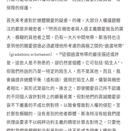
保障的保護。
首先來考慮對於總體關愛的疑慮。的確，大部分人權議題關
17
注的都是非親密者。
然而在親密者與人道主義關愛施及的廣
大、模糊的其他者之間，仍有一大片中間地帶。斯洛特也注
意到他的關愛道德必須處理他所考慮的兩極之間的“過渡地帶”
18
（gradations in between）。
這個過渡地帶的最佳描述或許
是，這些人是不熟悉的，卻仍然是個體。它可包括“陌生人”，
但我們所說的乃是一特定的陌生人，而不是其他。而且，我
會論證非總體平衡（或和諧）適用於陌生人群，儘管與親密
者相比，其形式是弱化的。換言之，即使關愛自己所不認識
的不同個人容許對待上的顯著差異，但對他們的真誠關愛卻
容不下嚴重的不成比例對待，以致會導致對人權的侵犯。至
於那些模糊的、沒有差別的他者群體，斯洛特沒有給我們提
供理由要求不以純粹功利主義的精密計算去對待之，只要他
們對我們是模糊和沒有差別的。這不能成為侵害人權的源