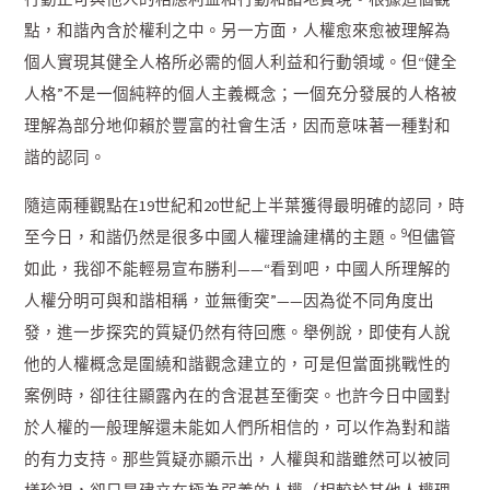
點，和諧內含於權利之中。另一方面，人權愈來愈被理解為
個人實現其健全人格所必需的個人利益和行動領域。但“健全
人格”不是一個純粹的個人主義概念；一個充分發展的人格被
理解為部分地仰賴於豐富的社會生活，因而意味著一種對和
諧的認同。
隨這兩種觀點在19世紀和20世紀上半葉獲得最明確的認同，時
9
至今日，和諧仍然是很多中國人權理論建構的主題。
但儘管
如此，我卻不能輕易宣布勝利——“看到吧，中國人所理解的
人權分明可與和諧相稱，並無衝突”——因為從不同角度出
發，進一步探究的質疑仍然有待回應。舉例說，即使有人說
他的人權概念是圍繞和諧觀念建立的，可是但當面挑戰性的
案例時，卻往往顯露內在的含混甚至衝突。也許今日中國對
於人權的一般理解還未能如人們所相信的，可以作為對和諧
的有力支持。那些質疑亦顯示出，人權與和諧雖然可以被同