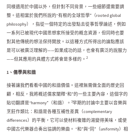
同樣適用於中國以外，但針對不同背景，一些細節還需要調
整。這相當於我們所說的“有根的全球哲學”（rooted global
philosophy），指從一個特定的出發點去從事哲學論述，例如
一系列已被現代中國思想家所接受的概念資源，但同時也要
對其他傳統的想法保持開放。以這種方式所得出的論點應該
是可以被廣泛理解的——如果成功的話，也會有廣泛的說服力
2
——但其應用的具體方式將會是多樣的。
1、儒學與和諧
接著讓我們看看中國的和諧價值。這裡無需做全面的歷史回
顧，相反，我將概述儒家闡釋“和”的一些主要內容，這個字的
3
貼切翻譯是“harmony”（和諧）。
早期的討論中主要以音樂與
烹飪作類比：和諧是各種互補性差異（complementary
differences）的平衡，它可以使材料複雜的湯變得美味，或使
中國古代樂器合奏出協調的樂曲。 “和”與“同”（uniformity）相