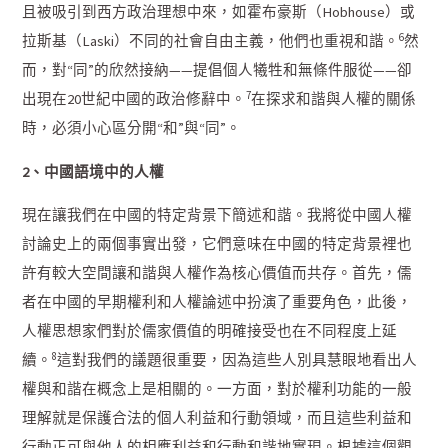
且被吸引到西方政治理想中來，如霍布豪斯（Hobhouse）或
6
拉斯基（Laski）不同的社會自由主義，他們也重視和諧。
然
而，對“同”的欣然接納——提倡個人犧牲和無條件服從——卻
7
出現在20世紀中國的政治修辭中。
在探求和諧與人權的關係
時，必須小心區分開“和”與“同”。
2、中國語境中的人權
現在讓我們在中國的特定背景下簡述和諧。我將從中國人權
討論史上的兩個事實出發，它們意味在中國的特定背景裡也
許有較大空間讓和諧與人權作為核心價值而共存。首先，儒
者在中國的早期權利和人權論述中扮演了重要角色，此後，
人權思想家們對於儒家價值的明確接受也在不同程度上延
8
續。
這對我們的議題很重要，因為這些人別具慧眼地看出人
權與和諧在概念上是相關的。一方面，對於權利功能的一般
理解就是保護合法的個人利益和行動領域，而且這些利益和
行動正可與他人的相應利益和行動和諧地實現。根據這個觀