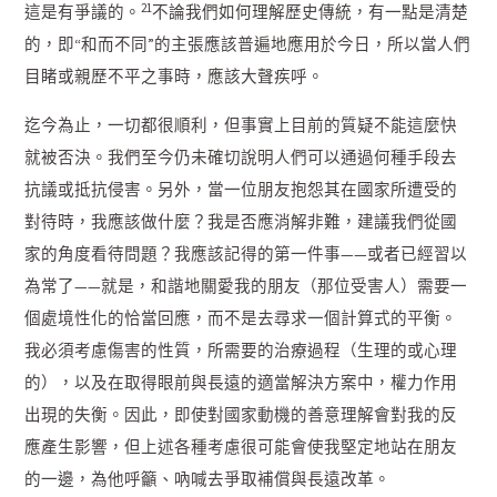
21
這是有爭議的。
不論我們如何理解歷史傳統，有一點是清楚
的，即“和而不同”的主張應該普遍地應用於今日，所以當人們
目睹或親歷不平之事時，應該大聲疾呼。
迄今為止，一切都很順利，但事實上目前的質疑不能這麼快
就被否決。我們至今仍未確切說明人們可以通過何種手段去
抗議或抵抗侵害。另外，當一位朋友抱怨其在國家所遭受的
對待時，我應該做什麼？我是否應消解非難，建議我們從國
家的角度看待問題？我應該記得的第一件事——或者已經習以
為常了——就是，和諧地關愛我的朋友（那位受害人）需要一
個處境性化的恰當回應，而不是去尋求一個計算式的平衡。
我必須考慮傷害的性質，所需要的治療過程（生理的或心理
的），以及在取得眼前與長遠的適當解決方案中，權力作用
出現的失衡。因此，即使對國家動機的善意理解會對我的反
應產生影響，但上述各種考慮很可能會使我堅定地站在朋友
的一邊，為他呼籲、吶喊去爭取補償與長遠改革。