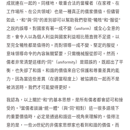
成就連在一起的。同樣地，敬重合法的當權者（在家裡、在
工作場所、在公共領域）也是一種真正的儒家價值。但儘管
如此，“和”與“同”的差別卻可以幫助我們發現“犧牲”和“服從”
之說的誤導。對國家有著一成不變（uniform）或全心全意的
忠，會令人以為個人利益與國家利益相比簡直微不足道，以
至完全犧牲都是值得的。而對領導一成不變、堅定的服從，
意味領導命令的內容無關緊要，只需機械服從即可。然而，
儒者非常清楚這樣的“同”（uniformity）是錯誤的，既超出了平
衡，也失卻了和諧。和諧的價值來自它保護和尊重差異的能
力，因為當這些差異（在適當程度上）被協調在一起而不是
被消泯時，我們才可能變得更好。
我認為，以上關於“和”的基本思想，是所有儒者都會認可和接
5
受的。
當儒者談論“統一體”（與“同”相對）這一很多語境下
的重要價值時，必定是通過和諧這一視角來理解的。值得注
意的是，一些20世紀的非儒家思想家也看到和諧的價值，而