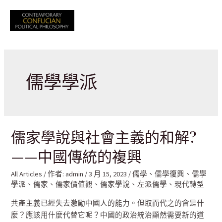
跳
至
Mai
主
要
Men
內
容
儒學學派
儒家學說與社會主義的和解?
——中國傳統的複興
All Articles
/ 作者:
admin
/
3 月 15, 2023
/
儒學
、
儒學復興
、
儒學
學派
、
儒家
、
儒家價值觀
、
儒家學說
、
左派儒學
、
現代轉型
共產主義已經失去激勵中國人的能力。但取而代之的會是什
麼？應該用什麼代替它呢？中國的政治統治顯然需要新的道