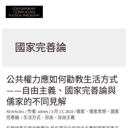
跳
至
Mai
主
要
Men
內
容
國家完善論
公共權力應如何勸教生活方式
——自由主義、國家完善論與
儒家的不同見解
All Articles
/ 作者:
admin
/
3 月 17, 2023
/
儒家
、
儒家思想
、
國家
完善論
、
生活方式
、
自由
、
自由主義