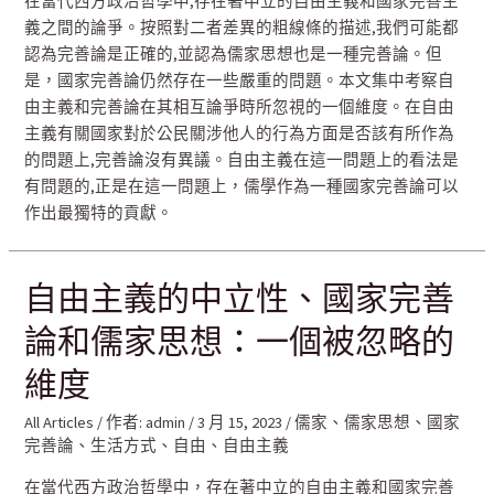
在當代西方政治哲學中,存在著中立的自由主義和國家完善主
義之間的論爭。按照對二者差異的粗線條的描述,我們可能都
認為完善論是正確的,並認為儒家思想也是一種完善論。但
是，國家完善論仍然存在一些嚴重的問題。本文集中考察自
由主義和完善論在其相互論爭時所忽視的一個維度。在自由
主義有關國家對於公民關涉他人的行為方面是否該有所作為
的問題上,完善論沒有異議。自由主義在這一問題上的看法是
有問題的,正是在這一問題上，儒學作為一種國家完善論可以
作出最獨特的貢獻。
自由主義的中立性、國家完善
論和儒家思想：一個被忽略的
維度
All Articles
/ 作者:
admin
/
3 月 15, 2023
/
儒家
、
儒家思想
、
國家
完善論
、
生活方式
、
自由
、
自由主義
在當代西方政治哲學中，存在著中立的自由主義和國家完善