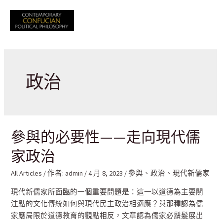
跳
至
Mai
主
要
Men
內
容
政治
參與的必要性——走向現代儒
家政治
All Articles
/ 作者:
admin
/
4 月 8, 2023
/
參與
、
政治
、
現代新儒家
現代新儒家所面臨的一個重要問題是：這一以道德為主要關
注點的文化傳統如何與現代民主政治相適應？與那種認為儒
家應局限於道德教育的觀點相反，文章認為儒家必鬚髮展出