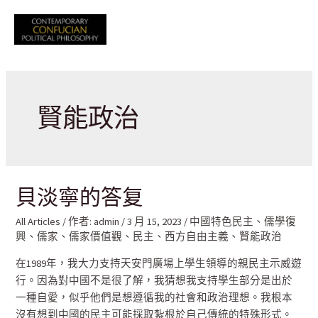
跳
至
Mai
主
要
Men
內
容
賢能政治
貝淡寧的答复
All Articles
/ 作者:
admin
/
3 月 15, 2023
/
中國特色民主
、
儒學復
興
、
儒家
、
儒家價值觀
、
民主
、
西方自由主義
、
賢能政治
在1989年，我大力支持天安門廣場上學生領導的親民主示威遊
行。因為對中國不是很了解，我猜想我支持學生部分是出於
一種自愛，似乎他們是想遵循我的社會和政治理想。我根本
沒有想到中國的民主可能採取紮根於自己傳統的特殊形式。