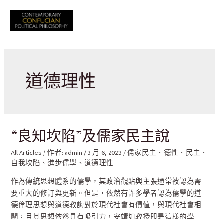
跳
至
Mai
主
要
Men
內
容
道德理性
“良知坎陷”及儒家民主說
All Articles
/ 作者:
admin
/
3 月 6, 2023
/
儒家民主
、
德性
、
民主
、
自我坎陷
、
進步儒學
、
道德理性
作為傳統思想體系的儒學，其政治觀點與主張通常被認為需
要重大的修訂與更新。但是，依然有許多學者認為儒學的道
德倫理思想與道德教誨對於現代社會有價值，與現代社會相
關，且其思想依然具有吸引力，安靖如教授即是這樣的學