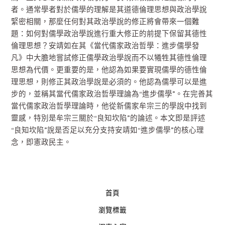
者。通常學者對於儒學的理解是其道德倫理思想與政治學說
緊密相關，那麼任何對其政治學說的修正將會帶來一個難
題：如何對儒學政治學說進行重大修正的前提下保留其德性
倫理思想？安靖如在其《當代儒家政治哲學：進步儒學發
凡》中大膽地嘗試修正儒學政治學說而不以犧牲其德性倫理
思想為代價。更重要的是，他認為如果要實現儒學的德性倫
理思想，則修正其政治學說是必須的。他認為儒學可以是進
步的，並稱其當代儒家政治哲學理論為“進步儒學”。在完善其
當代儒家政治哲學理論時，他從新儒家牟宗三的學說中找到
靈感，特別是牟宗三關於“良知坎陷”的論述。本文即是評述
“良知坎陷”說是否足以充分支持安靖如“進步儒學”的核心理
念，即憲政民主。
首頁
瀏覽標籤