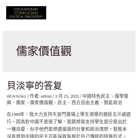
跳
至
Mai
主
要
Men
內
容
儒家價值觀
貝淡寧的答复
All Articles
/ 作者:
admin
/
3 月 15, 2023
/
中國特色民主
、
儒學復
興
、
儒家
、
儒家價值觀
、
民主
、
西方自由主義
、
賢能政治
在1989年，我大力支持天安門廣場上學生領導的親民主示威遊
行。因為對中國不是很了解，我猜想我支持學生部分是出於
一種自愛，似乎他們是想遵循我的社會和政治理想。我根本
沒有想到中國的民主可能採取紮根於自己傳統的特殊形式。