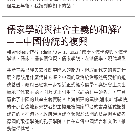
但是五年後，我讀到瞭如下的話：…
儒家學說與社會主義的和解?
——中國傳統的複興
All Articles
/ 作者:
admin
/
3 月 15, 2023
/
儒學
、
儒學復興
、
儒學
學派
、
儒家
、
儒家價值觀
、
儒家學說
、
左派儒學
、
現代轉型
共產主義已經失去激勵中國人的能力。但取而代之的會是什
麼？應該用什麼代替它呢？中國的政治統治顯然需要新的道
德基礎，政府已經進一步接近正式擁抱儒學。奧運會上突出
顯示了儒家主題，開幕式上引用了《論語》中的名言，有意
弱化了中國的共產主義實驗。上海新建的黨校(浦東幹部學院)
的干部自豪地對來訪者說主樓是按儒家學者的書桌樣式設計
建造的。在海外，政府通過建立類似於法國的法語聯盟或者
德國的歌德學院的孔子學院，旨在宣傳中國語言和文化，推
動儒學傳播。