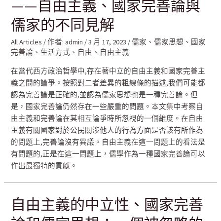
——自由主義、國家完善論與
儒家的不同見解
All Articles
/ 作者:
admin
/
3 月 17, 2023
/
儒家
、
儒家思想
、
國家
完善論
、
生活方式
、
自由
、
自由主義
在當代西方政治哲學中,存在著中立的自由主義和國家完善主
義之間的論爭。按照對二者差異的粗線條的描述,我們可能都
認為完善論是正確的,並認為儒家思想也是一種完善論。但
是，國家完善論仍然存在一些嚴重的問題。本文集中考察自
由主義和完善論在其相互論爭時所忽視的一個維度。在自由
主義有關國家對於公民關涉他人的行為方面是否該有所作為
的問題上,完善論沒有異議。自由主義在這一問題上的看法是
有問題的,正是在這一問題上，儒學作為一種國家完善論可以
作出最獨特的貢獻。
自由主義的中立性、國家完善