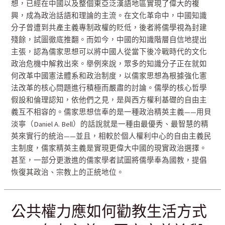
想，已經在中國以及整個東亞泛漢語地區實現了偉大的複
興，成為政治話語和理論的主流。在文化革命中，中國知識
分子曾遭到共產主義專制政權的貶低，後者將儒學視為封建
殘餘，試圖徹底推翻。而如今，中國的知識階層自信地提出
主張，認為儒家思想可以將中國人從當下後冷戰時代的文化
政治危機中解救出來。舉例來說，眾多的知識分子正在就如
何改革中國憲法體系和政治制度，以儒家思想為根據強化憲
法改革的核心問題進行積極而嚴肅的討論。儒學的核心哲學
假設和倫理認知，依他們之見，是與西方權利基礎的自由主
義互不相容的。儒家思想信奉的是一種政治精英主義——用貝
淡寧（Daniel A. Bell）的話說就是一種由最優秀、最智慧的精
英來實行的統治——並且，相較於個人權利中心的自由主義民
主制度，儒家精英主義是實現更偉大中國的現實政治選擇。
甚至，一部分更激進的儒家學者試圖將儒學奉為國教，提倡
恢復其政治、宗教上的正統地位。
公共權力應如何勸教生活方式