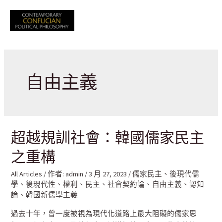
跳
至
Mai
主
要
Men
內
容
自由主義
超越規訓社會：韓國儒家民主
之重構
All Articles
/ 作者:
admin
/
3 月 27, 2023
/
儒家民主
、
後現代儒
學
、
後現代性
、
權利
、
民主
、
社會契約論
、
自由主義
、
認知
論
、
韓國新儒學主義
過去十年，曾一度被視為現代化道路上最大阻礙的儒家思