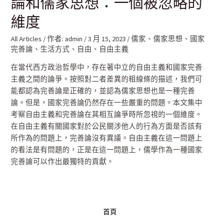
論和儒家思想：一個被忽略的
維度
All Articles
/ 作者:
admin
/
3 月 15, 2023
/
儒家
、
儒家思想
、
國家
完善論
、
生活方式
、
自由
、
自由主義
在當代西方政治哲學中，存在著中立的自由主義和國家完善
主義之間的論爭。按照對二者差異的粗線條的描述，我們可
能都認為完善論是正確的，並認為儒家思想也是一種完善
論。但是，國家完善論仍然存在一些嚴重的問題。本文集中
考察自由主義和完善論在其相互論爭時所忽視的一個維度。
在自由主義有關國家對於公民關涉他人的行為方面是否該有
所作為的問題上，完善論沒有異議。自由主義在這一問題上
的看法是有問題的，正是在這一問題上，儒學作為一種國家
完善論可以作出最獨特的貢獻。
首頁